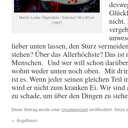
desweg
Glückl
Marion Lucka: Ölgemälde “ Schmerz“ 90 x 90 cm
nicht.
(1997)
vergeb
unwes
lieber unten lassen, den Sturz vermeide
stehen? Über das Allerhöchste? Das ist 
Menschen. Und wer will schon darüber
wohnt weder unten noch oben. Mit drin
ist es. Wenn jeder seinen gleichen Teil i
wird er nicht zum kranken Ei. Wir sind al
zu schade, um über den Dingen zu stehe
Dieser Beitrag wurde unter
Uncategorized
veröffentlicht. Setze
←
Angstbaum