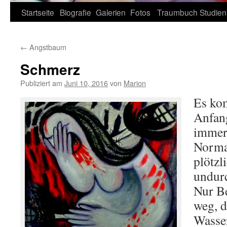
Zum
Startseite
Biografie
Galerien
Fotos
Traumbuch
Studien
Inhalt
←
Angstbaum
springen
Schmerz
Publiziert am
Juni 10, 2016
von
Marion
Es ko
Anfan
immer 
Norma
plötzl
undurc
Nur B
weg, d
Wasser