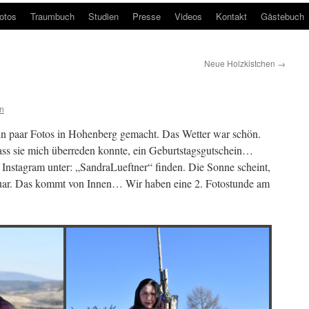
otos
Traumbuch
Studien
Presse
Videos
Kontakt
Gästebuch
Neue Holzkistchen
→
n
in paar Fotos in Hohenberg gemacht. Das Wetter war schön.
s sie mich überreden konnte, ein Geburtstagsgutschein…
 Instagram unter: „SandraLueftner“ finden. Die Sonne scheint,
bruar. Das kommt von Innen… Wir haben eine 2. Fotostunde am