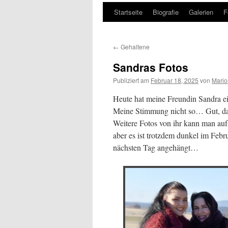
Startseite
Biografie
Galerien
F
Zum
Inhalt
←
Gehaltene
springen
Sandras Fotos
Publiziert am
Februar 18, 2025
von
Mario
Heute hat meine Freundin Sandra e
Meine Stimmung nicht so… Gut, das
Weitere Fotos von ihr kann man auf
aber es ist trotzdem dunkel im Fe
nächsten Tag angehängt…