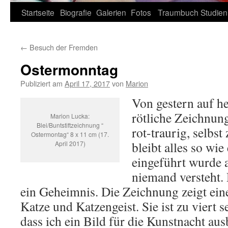
Zum
Startseite
Biografie
Galerien
Fotos
Traumbuch
Studien
Inhalt
←
Besuch der Fremden
springen
Ostermonntag
Publiziert am
April 17, 2017
von
Marion
Von gestern auf he
rötliche Zeichnung
Marion Lucka:
Blei/Buntstiftzeichnung “
rot-traurig, selbst
Ostermontag“ 8 x 11 cm (17.
bleibt alles so wie 
April 2017)
eingeführt wurde 
niemand versteht.
ein Geheimnis. Die Zeichnung zeigt eine
Katze und Katzengeist. Sie ist zu viert s
dass ich ein Bild für die Kunstnacht aus