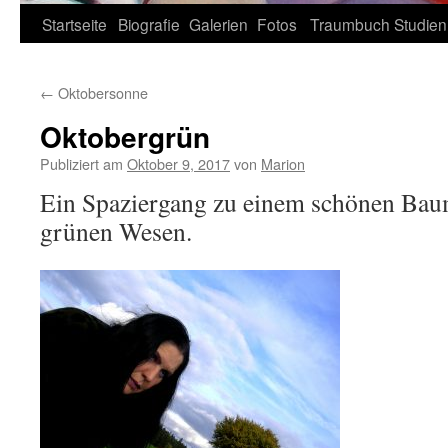
Zum
Startseite
Biografie
Galerien
Fotos
Traumbuch
Studien
Inhalt
←
Oktobersonne
springen
Oktobergrün
Publiziert am
Oktober 9, 2017
von
Marion
Ein Spaziergang zu einem schönen Bau
grünen Wesen.