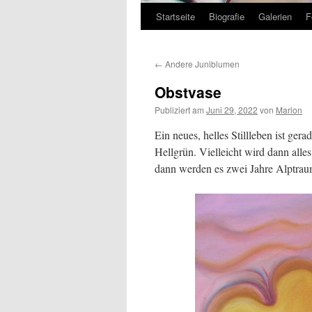
Startseite
Biografie
Galerien
F
Zum
Inhalt
←
Andere Juniblumen
springen
Obstvase
Publiziert am
Juni 29, 2022
von
Marion
Ein neues, helles Stillleben ist ge
Hellgrün. Vielleicht wird dann alle
dann werden es zwei Jahre Alptrau