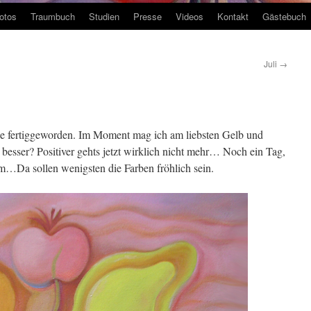
otos
Traumbuch
Studien
Presse
Videos
Kontakt
Gästebuch
Juli
→
rade fertiggeworden. Im Moment mag ich am liebsten Gelb und
s besser? Positiver gehts jetzt wirklich nicht mehr… Noch ein Tag,
m…Da sollen wenigsten die Farben fröhlich sein.