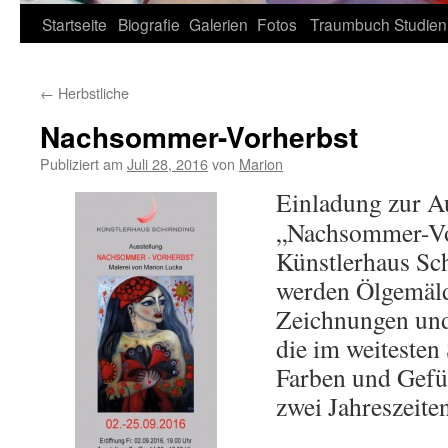
Zum
Startseite
Biografie
Galerien
Fotos
Traumbuch
Studien
Inhalt
←
Herbstliche
springen
Nachsommer-Vorherbst
Publiziert am
Juli 28, 2016
von
Marion
Ei
nladung zur A
„Nachsommer-Vo
Künstlerhaus Sch
werden Ölgemäld
Zeichnungen und 
die im weitesten
Farben und Gefü
zwei Jahreszeite