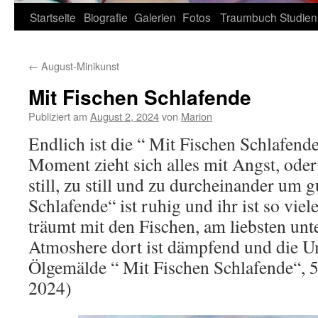
Zum
Startseite
Biografie
Galerien
Fotos
Traumbuch
Studien
Inhalt
←
August-Minikunst
springen
Mit Fischen Schlafende
Publiziert am
August 2, 2024
von
Marion
Endlich ist die “ Mit Fischen Schlafend
Moment zieht sich alles mit Angst, oder
still, zu still und zu durcheinander um g
Schlafende“ ist ruhig und ihr ist so viel
träumt mit den Fischen, am liebsten unt
Atmoshere dort ist dämpfend und die U
Ölgemälde “ Mit Fischen Schlafende“, 
2024)