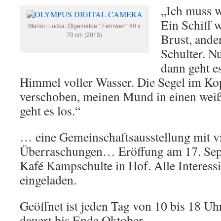
„Ich muss we
Ein Schiff 
Marion Lucka: Ölgemälde “ Fernweh“ 60 x
70 cm (2013)
Brust, ande
Schulter. Nu
dann geht e
Himmel voller Wasser. Die Segel im K
verschoben, meinen Mund in einen weiße
geht es los.“
… eine Gemeinschaftsausstellung mit v
Überraschungen… Eröffung am 17. Se
Kafé Kampschulte in Hof. Alle Interessi
eingeladen.
Geöffnet ist jeden Tag von 10 bis 18 Uh
dauert bis Ende Oktober.