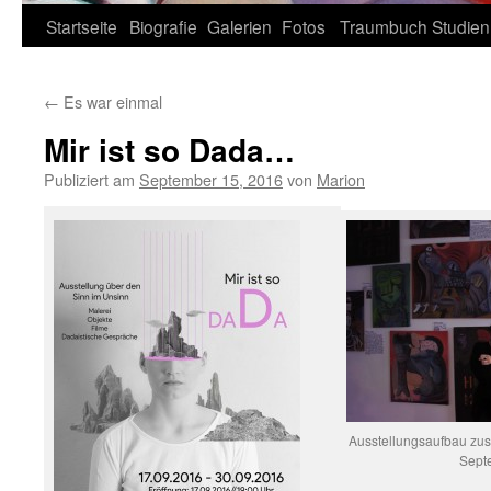
Zum
Startseite
Biografie
Galerien
Fotos
Traumbuch
Studien
Inhalt
←
Es war einmal
springen
Mir ist so Dada…
Publiziert am
September 15, 2016
von
Marion
Ausstellungsaufbau zus
Sept