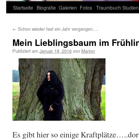
Zum
Startseite
Biografie
Galerien
Fotos
Traumbuch
Studien
Inhalt
←
Schon wieder fast ein Jahr vergangen….
springen
Mein Lieblingsbaum im Frühli
Publiziert am
Januar 18, 2016
von
Marion
Es gibt hier so einige Kraftplätze…..do