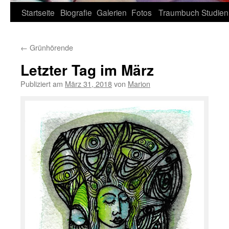
Zum
Startseite
Biografie
Galerien
Fotos
Traumbuch
Studien
Inhalt
←
Grünhörende
springen
Letzter Tag im März
Publiziert am
März 31, 2018
von
Marion