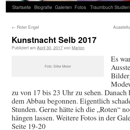
Zum
Startseite
Biografie
Galerien
Fotos
Traumbuch
Studien
Inhalt
←
Roter Engel
Ausstell
springen
Kunstnacht Selb 2017
Publiziert am
April 30, 2017
von
Marion
Es war
Ausste
Foto: Silke Meier
Bilder
Modew
zu von 17 bis 23 Uhr zu sehen. Danach 
dem Abbau begonnen. Eigentlich schade
Stunden. Gerne hätte ich die „Roten“ no
hängen lassen. Weitere Fotos in der Gal
Seite 19-20