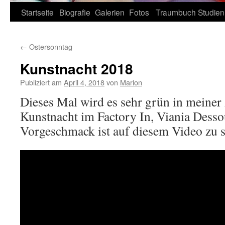
Zum
Startseite
Biografie
Galerien
Fotos
Traumbuch
Studien
Inhalt
←
Ostersonntag
springen
Kunstnacht 2018
Publiziert am
April 4, 2018
von
Marion
Dieses Mal wird es sehr grün in meiner
Kunstnacht im Factory In, Viania Dessou
Vorgeschmack ist auf diesem Video zu 