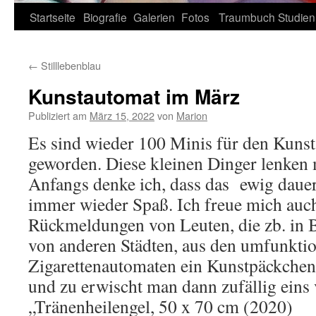
Zum
Startseite
Biografie
Galerien
Fotos
Traumbuch
Studien
Inhalt
←
Stilllebenblau
springen
Kunstautomat im März
Publiziert am
März 15, 2022
von
Marion
Es sind wieder 100 Minis für den Kunst
geworden. Diese kleinen Dinger lenken 
Anfangs denke ich, dass das ewig dauer
immer wieder Spaß. Ich freue mich auc
Rückmeldungen von Leuten, die zb. in B
von anderen Städten, aus den umfunkti
Zigarettenautomaten ein Kunstpäckchen
und zu erwischt man dann zufällig eins
„Tränenheilengel, 50 x 70 cm (2020)