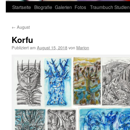
Zum
Startseite
Biografie
Galerien
Fotos
Traumbuch
Studien
Inhalt
←
August
springen
Korfu
Publiziert am
August 15, 2018
von
Marion