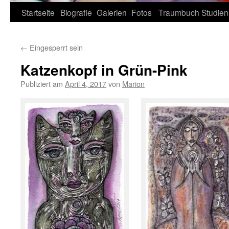
Zum
Startseite
Biografie
Galerien
Fotos
Traumbuch
Studien
Inhalt
←
Eingesperrt sein
springen
Katzenkopf in Grün-Pink
Publiziert am
April 4, 2017
von
Marion