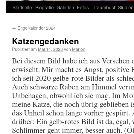
Zum
Startseite
Biografie
Galerien
Fotos
Traumbuch
Studien
Inhalt
←
Engelkalender 2024
springen
Katzengedanken
Publiziert am
Mai 14, 2023
von
Marion
Bei diesem Bild habe ich aus Versehen 
erwischt. Mir macht es Angst, positive 
ich seit 2020 gelbe-rote Bilder als schl
Auch schwarze Raben am Himmel verur
Unbehagen, obwohl ich sie mag. Im Mo
meine Katze, die noch übrig geblieben ist
das Unheil schon lange vorher gespür
drüber: Ein gelb-rotes Bild ist da, egal, 
Schlimmer geht immer, besser auch. (Ö