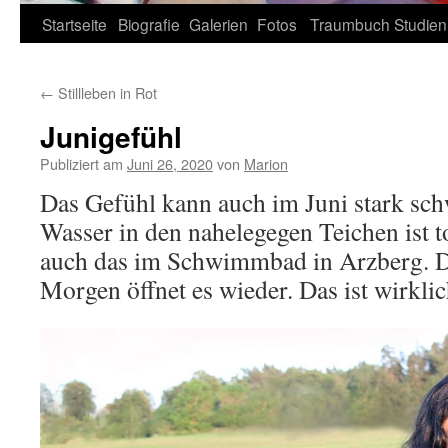
Zum
Startseite
Biografie
Galerien
Fotos
Traumbuch
Studien
Inhalt
←
Stillleben in Rot
springen
Junigefühl
Publiziert am
Juni 26, 2020
von
Marion
Das Gefühl kann auch im Juni stark sc
Wasser in den nahelegegen Teichen ist to
auch das im Schwimmbad in Arzberg. Da
Morgen öffnet es wieder. Das ist wirklich