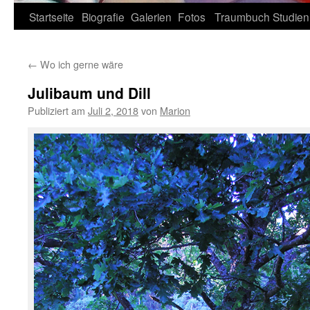
Zum
Startseite
Biografie
Galerien
Fotos
Traumbuch
Studien
Inhalt
←
Wo ich gerne wäre
springen
Julibaum und Dill
Publiziert am
Juli 2, 2018
von
Marion