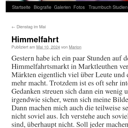
Zum
Startseite
Biografie
Galerien
Fotos
Traumbuch
Studien
Inhalt
←
Dienstag im Mai
springen
Himmelfahrt
Publiziert am
Mai 10, 2024
von
Marion
Gestern habe ich ein paar Stunden auf 
Himmelfahrtsmarkt in Marktleuthen ver
Märkten eigentlich viel über Leute und 
mehr macht. Trotzdem ist es oft sehr int
Gedanken streuen sich dann ein wenig u
irgendwie sicher, wenn sich meine Bild
Dann machen mich auch die teilweise 
nicht soviel aus. Ich verstehe auch sovie
sind, überhaupt nicht. Soll jeder mache