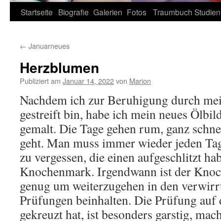
Zum
Startseite
Biografie
Galerien
Fotos
Traumbuch
Studien
Inhalt
←
Januarneues
springen
Herzblumen
Publiziert am
Januar 14, 2022
von
Marion
Nachdem ich zur Beruhigung durch mei
gestreift bin, habe ich mein neues Ölbi
gemalt. Die Tage gehen rum, ganz schnel
geht. Man muss immer wieder jeden Tag
zu vergessen, die einen aufgeschlitzt ha
Knochenmark. Irgendwann ist der Knoc
genug um weiterzugehen in den verwirrt
Prüfungen beinhalten. Die Prüfung auf
gekreuzt hat, ist besonders garstig, mac