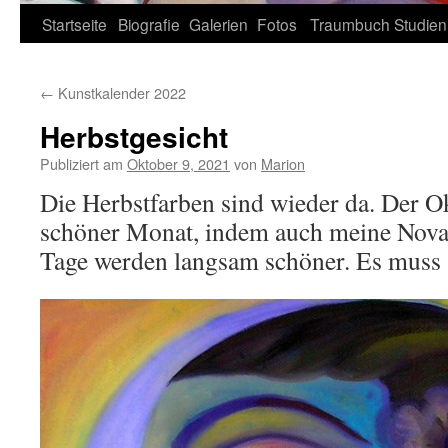
Zum
Startseite
Biografie
Galerien
Fotos
Traumbuch
Studien
Inhalt
←
Kunstkalender 2022
springen
Herbstgesicht
Publiziert am
Oktober 9, 2021
von
Marion
Die Herbstfarben sind wieder da. Der Ok
schöner Monat, indem auch meine Nova 
Tage werden langsam schöner. Es muss s