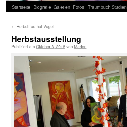
Zum
Startseite
Biografie
Galerien
Fotos
Traumbuch
Studien
Inhalt
←
Herbstfrau hat Vogel
springen
Herbstausstellung
Publiziert am
Oktober 3, 2018
von
Marion