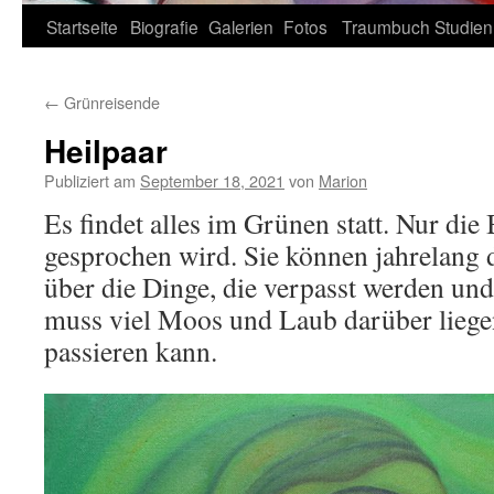
Zum
Startseite
Biografie
Galerien
Fotos
Traumbuch
Studien
Inhalt
←
Grünreisende
springen
Heilpaar
Publiziert am
September 18, 2021
von
Marion
Es findet alles im Grünen statt. Nur di
gesprochen wird. Sie können jahrelang
über die Dinge, die verpasst werden und 
muss viel Moos und Laub darüber liege
passieren kann.