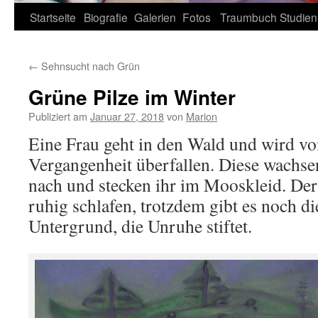
Zum
Startseite
Biografie
Galerien
Fotos
Traumbuch
Studien
Inhalt
←
Sehnsucht nach Grün
springen
Grüne Pilze im Winter
Publiziert am
Januar 27, 2018
von
Marion
Eine Frau geht in den Wald und wird vo
Vergangenheit überfallen. Diese wachse
nach und stecken ihr im Mooskleid. Der 
ruhig schlafen, trotzdem gibt es noch d
Untergrund, die Unruhe stiftet.