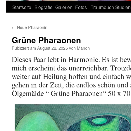
Zum
Startseite
Biografie
Galerien
Fotos
Traumbuch
Studien
Inhalt
←
Neue Pharaonin
springen
Grüne Pharaonen
Publiziert am
August 22, 2025
von
Marion
Dieses Paar lebt in Harmonie. Es ist be
mich erscheint das unerreichbar. Trotz
weiter auf Heilung hoffen und einfach w
gehen in der Zeit, die endlos schön und 
Ölgemälde “ Grüne Pharaonen“ 50 x 70