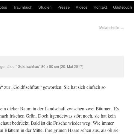
otos
Traumbuch
Studien
Presse
Videos
Kontakt
Gästebuch
Melancholie
→
gemälde “ Goldfischfrau“ 80 x 80 cm (20. Mai 2017)
 zur „Goldfischfrau“ geworden. Sie hat sich einfach so
ie ein dicker Baum in der Landschaft zwischen zwei Bäumen. Es
l nach frischen Grün. Doch irgendetwas stört noch, sie hat kein
schaut bedrückt. Bald ist die Frische wieder weg. Wie immer.
 Blättern in der Mitte. Ihre grünen Haare sehen aus, als ob sie