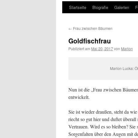
Startseite
Biografie
Galerien
F
Zum
Inhalt
←
Frau zwischen Bäumen
springen
Goldfischfrau
Publiziert am
Mai 20, 2017
von
Marion
Marion Lucka: Öl
Nun ist die „Frau zwischen Bäumen“
entwickelt.
Sie ist wieder draußen, steht da w
riecht so gut hier und duftet überal
Vertrauen. Wird es so bleiben? Sie 
Sorgenfalten über den Augen mit den