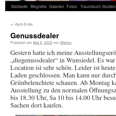
Zum
Startseite
Biografie
Galerien
Fotos
Traumbuch
Studien
Inhalt
←
April-Ende
springen
Genussdealer
Publiziert am
Mai 6, 2023
von
Marion
Gestern hatte ich meine Ausstellungser
„diegenussdealer“ in Wunsiedel. Es war 
Location ist sehr schön. Leider ist heut
Laden geschlossen. Man kann nur durch 
Grünbeleuchtete schauen. Ab Montag k
Ausstellung zu den normalen Öffnungsze
bis 18.30 Uhr, Sa 10 bis 14.00 Uhr bes
Sachen dort kaufen.