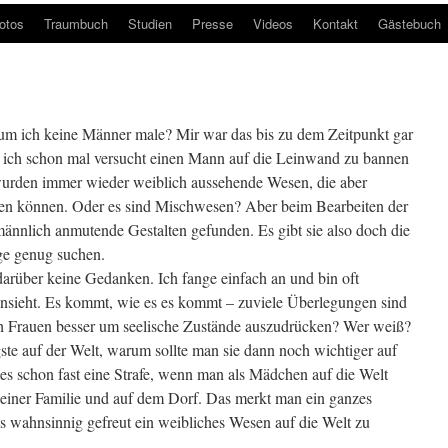
otos
Traumbuch
Studien
Presse
Videos
Kontakt
Gästebuch
um ich keine Männer male? Mir war das bis zu dem Zeitpunkt gar
e ich schon mal versucht einen Mann auf die Leinwand zu bannen
wurden immer wieder weiblich aussehende Wesen, die aber
en können. Oder es sind Mischwesen? Aber beim Bearbeiten der
 männlich anmutende Gestalten gefunden. Es gibt sie also doch die
ge genug suchen.
arüber keine Gedanken. Ich fange einfach an und bin oft
ansieht. Es kommt, wie es es kommt – zuviele Überlegungen sind
sich Frauen besser um seelische Zustände auszudrücken? Wer weiß?
ste auf der Welt, warum sollte man sie dann noch wichtiger auf
s schon fast eine Strafe, wenn man als Mädchen auf die Welt
 einer Familie und auf dem Dorf. Das merkt man ein ganzes
ls wahnsinnig gefreut ein weibliches Wesen auf die Welt zu