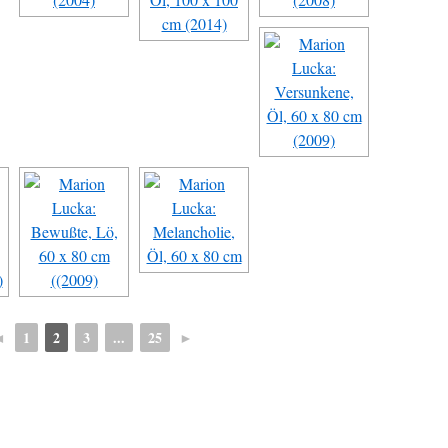
◄
1
2
3
...
25
►