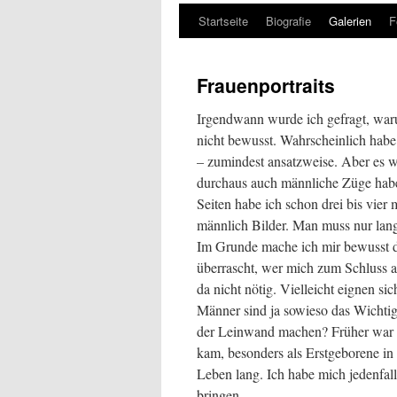
Startseite
Biografie
Galerien
F
Zum
Inhalt
Frauenportraits
springen
Irgendwann wurde ich gefragt, war
nicht bewusst. Wahrscheinlich hab
– zumindest ansatzweise. Aber es 
durchaus auch männliche Züge hab
Seiten habe ich schon drei bis vier
männlich Bilder. Man muss nur lan
Im Grunde mache ich mir bewusst d
überrascht, wer mich zum Schluss 
da nicht nötig. Vielleicht eignen 
Männer sind ja sowieso das Wichtig
der Leinwand machen? Früher war e
kam, besonders als Erstgeborene in
Leben lang. Ich habe mich jedenfal
bringen.