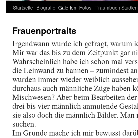
Zum
Startseite
Biografie
Galerien
Fotos
Traumbuch
Studien
Inhalt
Frauenportraits
springen
Irgendwann wurde ich gefragt, warum i
Mir war das bis zu dem Zeitpunkt gar ni
Wahrscheinlich habe ich schon mal ver
die Leinwand zu bannen – zumindest an
wurden immer wieder weiblich aussehen
durchaus auch männliche Züge haben kö
Mischwesen? Aber beim Bearbeiten der 
drei bis vier männlich anmutende Gestal
sie also doch die männlich Bilder. Man
suchen.
Im Grunde mache ich mir bewusst darü