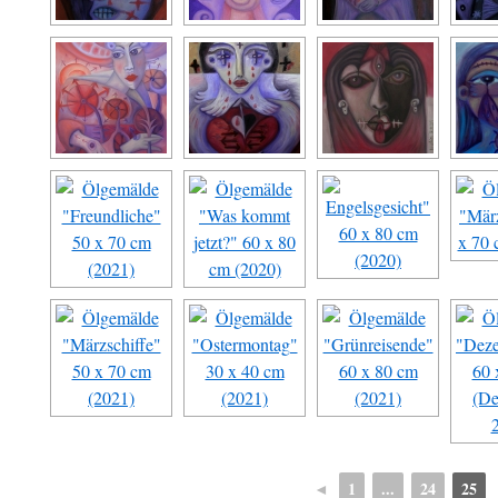
◄
1
...
24
25