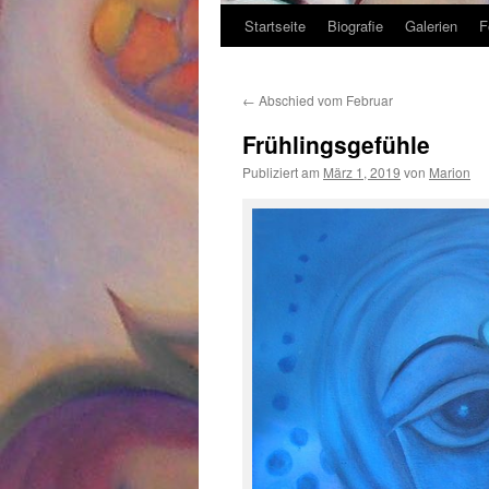
Startseite
Biografie
Galerien
F
Zum
Inhalt
←
Abschied vom Februar
springen
Frühlingsgefühle
Publiziert am
März 1, 2019
von
Marion