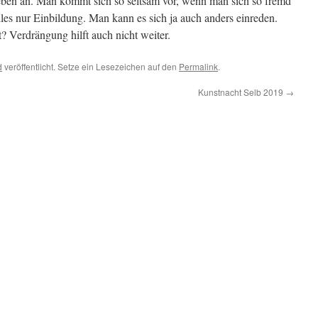
ben an. Man kommt sich so seltsam vor, wenn man sich so fremd
alles nur Einbildung. Man kann es sich ja auch anders einreden.
? Verdrängung hilft auch nicht weiter.
d
veröffentlicht. Setze ein Lesezeichen auf den
Permalink
.
Kunstnacht Selb 2019
→