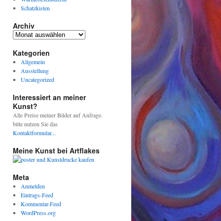
Schatzkisten
Archiv
Archiv
Kategorien
Allgemein
Ausstellung
Uncategorized
Interessiert an meiner
Kunst?
Alle Preise meiner Bilder auf Anfrage.
bitte nutzen Sie das
Kontaktformular...
Meine Kunst bei Artflakes
Meta
Anmelden
Eintrags-Feed
Kommentar-Feed
WordPress.org