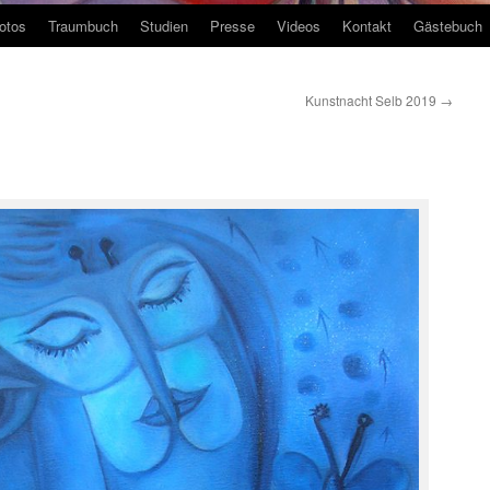
otos
Traumbuch
Studien
Presse
Videos
Kontakt
Gästebuch
Kunstnacht Selb 2019
→