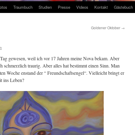
otos
Traumbuch
Studien
Presse
Videos
Kontakt
Gästebuch
Goldener Oktober
→
n
r Tag gewesen, weil ich vor 17 Jahren meine Nova bekam. Aber
h schmerzlich traurig. Aber alles hat bestimmt einen Sinn. Man
tzten Woche enstand der “ Freundschaftsengel“. Vielleicht bringt er
it ins Leben?