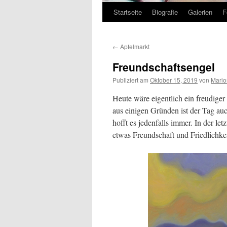
Startseite
Biografie
Galerien
F
Zum
Inhalt
←
Apfelmarkt
springen
Freundschaftsengel
Publiziert am
Oktober 15, 2019
von
Mario
Heute wäre eigentlich ein freudige
aus einigen Gründen ist der Tag auc
hofft es jedenfalls immer. In der le
etwas Freundschaft und Friedlichke