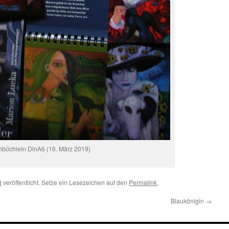
nbüchlein DinA6 (16. März 2019)
d
veröffentlicht. Setze ein Lesezeichen auf den
Permalink
.
Blaukönigin
→