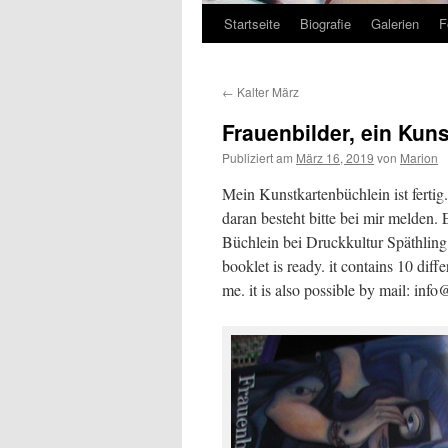
Startseite
Biografie
Galerien
F
Zum
Inhalt
←
Kalter März
springen
Frauenbilder, ein Kun
Publiziert am
März 16, 2019
von
Marion
Mein Kunstkartenbüchlein ist fertig
daran besteht bitte bei mir melden
Büchlein bei Druckkultur Späthling
booklet is ready. it contains 10 dif
me. it is also possible by mail: inf