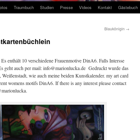
otos
Traumbuch
Studien
Presse
Videos
Kontakt
Gästebuch
Blaukönigin
→
stkartenbüchlein
. Es enthält 10 verschiedene Frauenmotive DinA6. Falls Intersse
. Es geht auch per mail: info@marionlucka.de Gedruckt wurde das
, Weißenstadt, wie auch meine beiden Kunstkalender. my art card
ferent womens motifs DinA6. If there is any interest please contact
o@marionlucka.