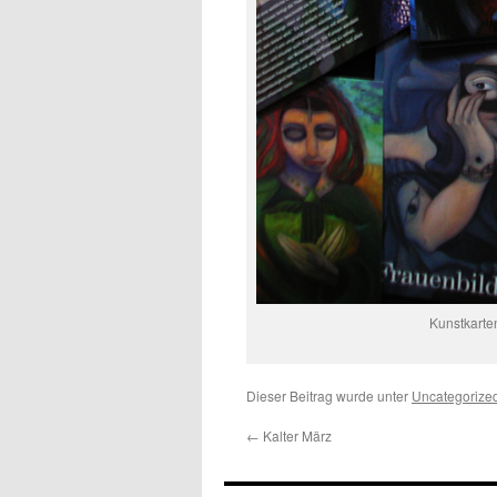
Kunstkarte
Dieser Beitrag wurde unter
Uncategorize
←
Kalter März