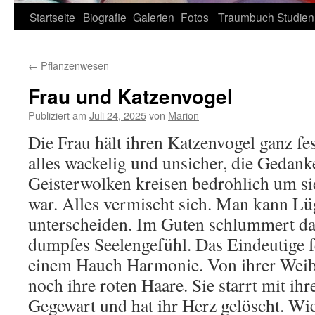
Zum
Startseite
Biografie
Galerien
Fotos
Traumbuch
Studien
Inhalt
←
Pflanzenwesen
springen
Frau und Katzenvogel
Publiziert am
Juli 24, 2025
von
Marion
Die Frau hält ihren Katzenvogel ganz fe
alles wackelig und unsicher, die Gedank
Geisterwolken kreisen bedrohlich um sie
war. Alles vermischt sich. Man kann Lü
unterscheiden. Im Guten schlummert das
dumpfes Seelengefühl. Das Eindeutige fe
einem Hauch Harmonie. Von ihrer Weibl
noch ihre roten Haare. Sie starrt mit i
Gegewart und hat ihr Herz gelöscht. Wie 