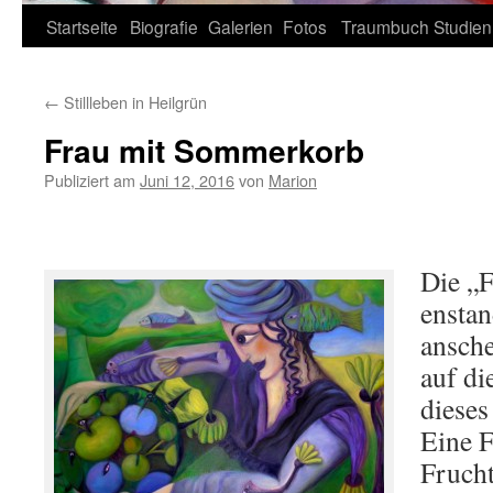
Zum
Startseite
Biografie
Galerien
Fotos
Traumbuch
Studien
Inhalt
←
Stillleben in Heilgrün
springen
Frau mit Sommerkorb
Publiziert am
Juni 12, 2016
von
Marion
Die „
enstan
ansche
auf di
dieses
Eine F
Frucht