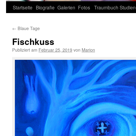
Zum
Startseite
Biografie
Galerien
Fotos
Traumbuch
Studien
Inhalt
←
Blaue Tage
springen
Fischkuss
Publiziert am
Februar 25, 2019
von
Marion