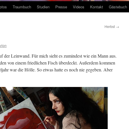
otos
Traumbuch
Studien
Presse
Videos
Kontakt
Gästebuch
Herbst
→
rion
auf der Leinwand. Für mich sieht es zumindest wie ein Mann aus.
en von einem friedlichen Fisch überdeckt. Außerdem kommen
teljahr war die Hölle. So etwas hatte es noch nie gegeben. Aber