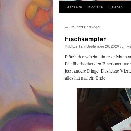
Startseite
Biografie
Galerien
F
Zum
Inhalt
←
Frau trifft Herzvogel
springen
Fischkämpfer
Publiziert am
September 28, 2020
von
Ma
Plötzlich erscheint ein roter Mann 
Die überkochenden Emotionen werd
jetzt andere Dinge. Das letzte Vier
alles hat mal ein Ende.