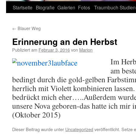
Zum
Startseite
Biografie
Galerien
Fotos
Traumbuch
Studien
Inhalt
←
Blauer Weg
springen
Erinnerung an den Herbst
Publiziert am
Februar 3, 2016
von
Marion
Im Herb
am best
bedingt durch die gold-gelben Farbstim
herrlich mit Violett kombinieren lassen.
bedrückt mich eher…..Außerdem wurde
unsere Nova geboren-das hatte ich mir
(Oktober 2015)
Dieser Beitrag wurde unter
Uncategorized
veröffentlicht. Setze