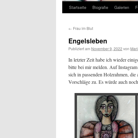
Startseite
Biografie
Galerien
F
Zum
Inhalt
←
Frau im Blut
springen
Engelsleben
Publiziert am
November 9, 2022
von
Mar
In letzter Zeit habe ich wieder eini
bitte bei mir melden. Auf Instagra
sich in passenden Holzrahmen, die 
Vorschläge zu. Es würde auch no