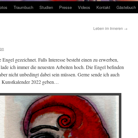
otos
Traumbuch
Studien
Presse
Videos
Kontakt
Gästebuch
Leben im Inneren
→
ion
ge Engel gezeichnet. Falls Interesse besteht einen zu erwerben,
m lade ich immer die neuesten Arbeiten hoch. Die Engel befinden
aber nicht unbedingt dabei sein müssen. Gerne sende ich auch
ch Kunstkalender 2022 geben…