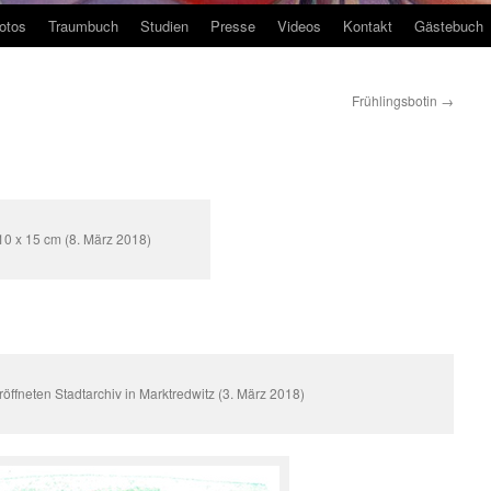
otos
Traumbuch
Studien
Presse
Videos
Kontakt
Gästebuch
Frühlingsbotin
→
10 x 15 cm (8. März 2018)
öffneten Stadtarchiv in Marktredwitz (3. März 2018)