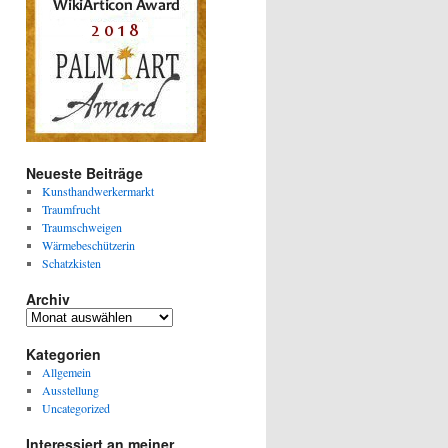
Neueste Beiträge
Kunsthandwerkermarkt
Traumfrucht
Traumschweigen
Wärmebeschützerin
Schatzkisten
Archiv
Archiv
Kategorien
Allgemein
Ausstellung
Uncategorized
Interessiert an meiner