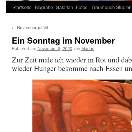
Zum
Startseite
Biografie
Galerien
Fotos
Traumbuch
Studien
Inhalt
←
Novembergefühl
springen
Ein Sonntag im November
Publiziert am
November 8, 2020
von
Marion
Zur Zeit male ich wieder in Rot und dabe
wieder Hunger bekomme nach Essen u