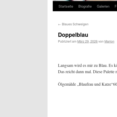
Startseite
Biografie
Galerien
F
Zum
Inhalt
←
Blaues Schweigen
springen
Doppelblau
Publiziert am
März 29, 2026
von
Marion
Langsam wird es mir zu Blau. Es kö
Das reicht dann mal. Diese Palette
Ölgemälde „Blaufrau und Katze“60