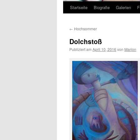
Startseite
Biografie
Galerien
F
Zum
Inhalt
←
Hochsommer
springen
Dolchstoß
Publiziert am
April 10, 2016
von
Marion