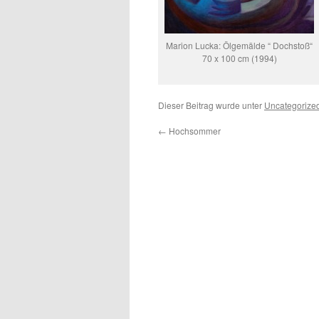
Marion Lucka: Ölgemälde “ Dochstoß“
70 x 100 cm (1994)
Dieser Beitrag wurde unter
Uncategorize
←
Hochsommer