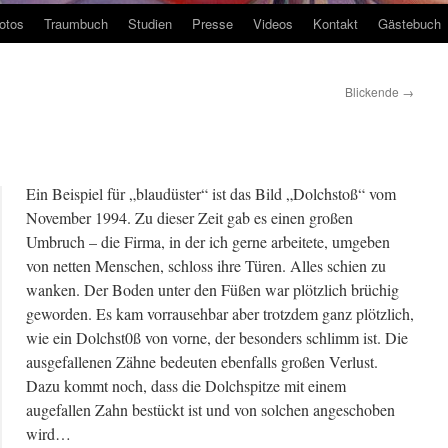
otos
Traumbuch
Studien
Presse
Videos
Kontakt
Gästebuch
Blickende
→
Ein Beispiel für „blaudüster“ ist das Bild „Dolchstoß“ vom
November 1994. Zu dieser Zeit gab es einen großen
Umbruch – die Firma, in der ich gerne arbeitete, umgeben
von netten Menschen, schloss ihre Türen. Alles schien zu
wanken. Der Boden unter den Füßen war plötzlich brüchig
geworden. Es kam vorrausehbar aber trotzdem ganz plötzlich,
wie ein Dolchst0ß von vorne, der besonders schlimm ist. Die
ausgefallenen Zähne bedeuten ebenfalls großen Verlust.
Dazu kommt noch, dass die Dolchspitze mit einem
augefallen Zahn bestückt ist und von solchen angeschoben
wird…