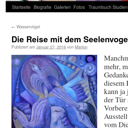
Zum
Startseite
Biografie
Galerien
Fotos
Traumbuch
Studien
Inhalt
←
Wasservögel
springen
Die Reise mit dem Seelenvoge
Publiziert am
Januar 27, 2016
von
Marion
Manchma
mehr, m
Gedanke
diesem 
kann ja
der Tür
Vorbere
Ausstell
vom Die