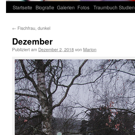
Zum
Startseite
Biografie
Galerien
Fotos
Traumbuch
Studien
Inhalt
←
Fischfrau, dunkel
springen
Dezember
Publiziert am
Dezember 2, 2018
von
Marion