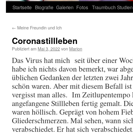
Zum
Startseite
Biografie
Galerien
Fotos
Traumbuch
Studien
Inhalt
←
Meine Freundin und Ich
springen
Coronastillleben
Publiziert am
Mai 3, 2022
von
Marion
Das Virus hat mich seit über einer Woch
habe ich nichts davon bemerkt, war abg
üblichen Gedanken der letzten zwei Jahre
schön waren. Aber mit diesem Befall ist
vergisst man alles. Im Zeitlupentempo 
angefangene Stillleben fertig gemalt. Di
waren höllisch. Geprägt von hohem Fie
Gliederschmerzen. Mal sehen, wann sic
verabschiedet. Er hat sich verabschiede