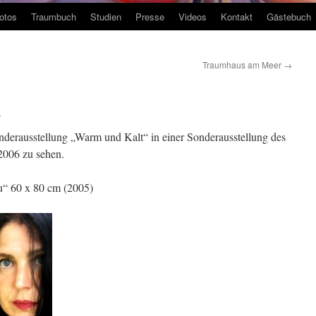
otos
Traumbuch
Studien
Presse
Videos
Kontakt
Gästebuch
Traumhaus am Meer
→
n
nderausstellung „Warm und Kalt“ in einer Sonderausstellung des
2006 zu sehen.
u“ 60 x 80 cm (2005)