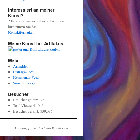
Interessiert an meiner
Kunst?
Alle Preise meiner Bilder auf Anfrage.
bitte nutzen Sie das
Kontaktformular...
Meine Kunst bei Artflakes
Meta
Anmelden
Eintrags-Feed
Kommentar-Feed
WordPress.org
Besucher
Besucher gestern:
25
Total Views:
41.046
Besucher gesamt:
339.086
Mit Stolz präsentiert von WordPress.