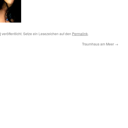
d
veröffentlicht. Setze ein Lesezeichen auf den
Permalink
.
Traumhaus am Meer
→