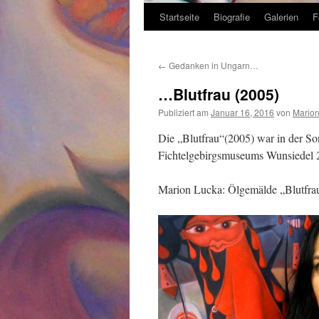
Startseite
Biografie
Galerien
F
Zum
Inhalt
←
Gedanken in Ungarn…
springen
…Blutfrau (2005)
Publiziert am
Januar 16, 2016
von
Mario
Die „Blutfrau“(2005) war in der So
Fichtelgebirgsmuseums Wunsiedel 
Marion Lucka: Ölgemälde „Blutfra