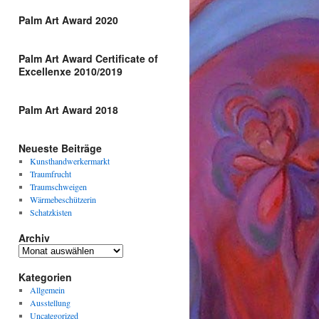
Palm Art Award 2020
Palm Art Award Certificate of
Excellenxe 2010/2019
Palm Art Award 2018
Neueste Beiträge
Kunsthandwerkermarkt
Traumfrucht
Traumschweigen
Wärmebeschützerin
Schatzkisten
Archiv
Archiv
Kategorien
Allgemein
Ausstellung
Uncategorized