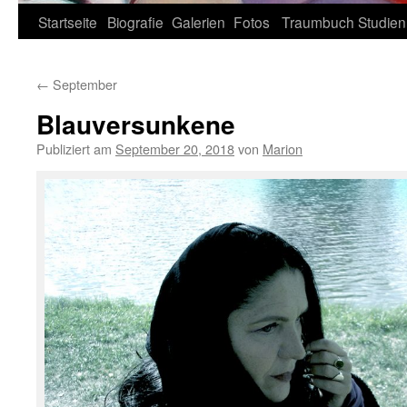
Zum
Startseite
Biografie
Galerien
Fotos
Traumbuch
Studien
Inhalt
←
September
springen
Blauversunkene
Publiziert am
September 20, 2018
von
Marion