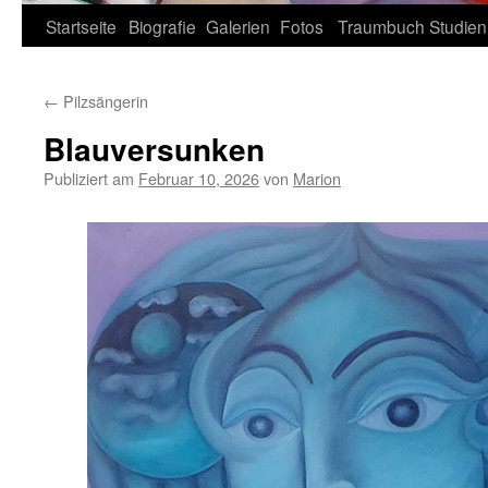
Zum
Startseite
Biografie
Galerien
Fotos
Traumbuch
Studien
Inhalt
←
Pilzsängerin
springen
Blauversunken
Publiziert am
Februar 10, 2026
von
Marion