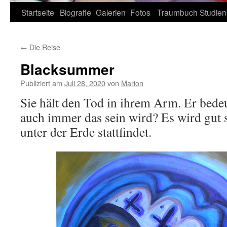
Zum
Startseite
Biografie
Galerien
Fotos
Traumbuch
Studien
Inhalt
←
Die Reise
springen
Blacksummer
Publiziert am
Juli 28, 2020
von
Marion
Sie hält den Tod in ihrem Arm. Er bed
auch immer das sein wird? Es wird gut 
unter der Erde stattfindet.