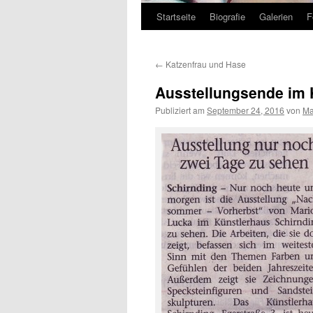
Startseite
Biografie
Galerien
F
Zum
Inhalt
←
Katzenfrau und Hase
springen
Ausstellungsende im 
Publiziert am
September 24, 2016
von
Ma