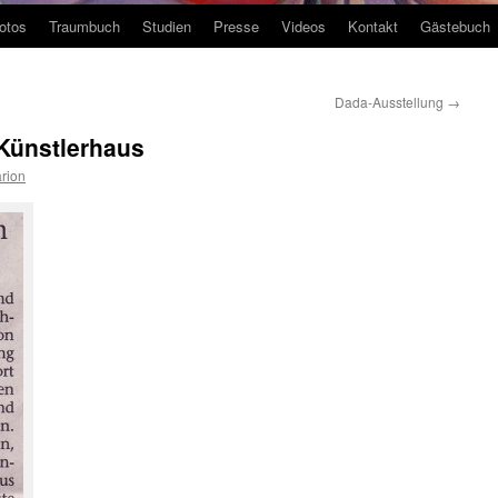
otos
Traumbuch
Studien
Presse
Videos
Kontakt
Gästebuch
Dada-Ausstellung
→
Künstlerhaus
rion